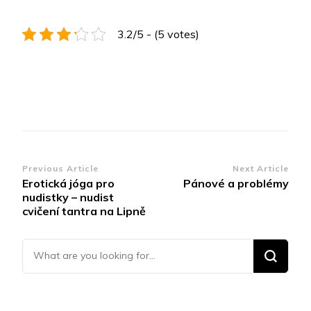
3.2/5 - (5 votes)
Post
Previous Article
Next Article
Erotická jóga pro
Pánové a problémy
Navigation
nudistky – nudist
cvičení tantra na Lipně
Looking for Something?