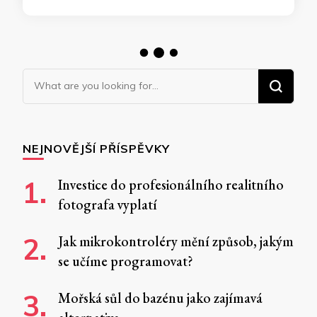
Nezařazené
Kvalitní odvlhčení bez
nadměrného hluku
Potřebujete odvlhčit prostory? Hledáte
zařízení, které bude efektivní, kvalitní a co
nejméně hlučné? Naše odvlhčovače vaše
požadavky jistě splní. Pokud máte v domě
přílišnou vlhkost, která nejde odstranit
odvětráváním, jsou tato zařízení opravdu na
místě. Může jít o přístroje pro domácí použití,
nebo průmyslové využití. Liší se různými
parametry, například výkonem. Průmyslové
odvlhčovače Průmyslové odvlhčovače …