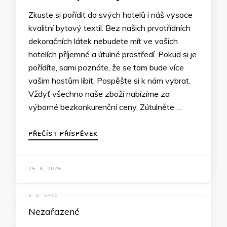
Zkuste si pořídit do svých hotelů i náš vysoce
kvalitní bytový textil. Bez našich prvotřídních
dekoračních látek nebudete mít ve vašich
hotelích příjemné a útulné prostředí. Pokud si je
pořídíte, sami poznáte, že se tam bude více
vašim hostům líbit. Pospěšte si k nám vybrat.
Vždyť všechno naše zboží nabízíme za
výborné bezkonkurenční ceny. Zútulněte …
PŘEČÍST PŘÍSPĚVEK
25. 6. 2025
Nezařazené