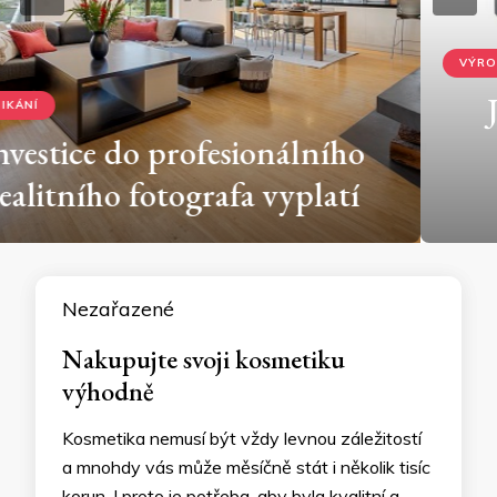
VÝROBKY
Jak mikrokontroléry mění
způsob, jakým se učíme
programovat?
Nezařazené
Nakupujte svoji kosmetiku
výhodně
Kosmetika nemusí být vždy levnou záležitostí
a mnohdy vás může měsíčně stát i několik tisíc
korun. I proto je potřeba, aby byla kvalitní a