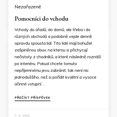
Nezařazené
Pomocníci do vchodu
Vchody do úřadů, do domů, ale třeba i do
různých obchodů a podobně vejde denně
opravdu spousta lidí. Tito lidé mají bohužel
zašpiněnou obuv, na kterou si přichycují
nečistoty z chodníků, a které následně roznáší
po interiéru. Pokud chcete tomuto
nepříjemnému jevu zabránit, tak není nic
jednoduššího, než si pořídit kvalitní a vysoce
účinné vstupní …
PŘEČÍST PŘÍSPĚVEK
7. 6. 2025