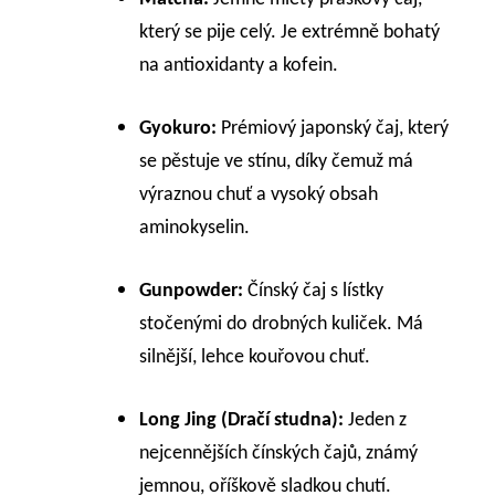
který se pije celý. Je extrémně bohatý
na antioxidanty a kofein.
Gyokuro:
Prémiový japonský čaj, který
se pěstuje ve stínu, díky čemuž má
výraznou chuť a vysoký obsah
aminokyselin.
Gunpowder:
Čínský čaj s lístky
stočenými do drobných kuliček. Má
silnější, lehce kouřovou chuť.
Long Jing (Dračí studna):
Jeden z
nejcennějších čínských čajů, známý
jemnou, oříškově sladkou chutí.