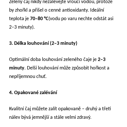
Zelený čaj nikdy nezalévejte vroucí vodou, protože
by zhořkl a přišel o cenné antioxidanty. Ideální
teplota je
70–80 °C
(vodu po varu nechte odstát asi
2–3 minuty).
3. Délka louhování (2–3 minuty)
Optimální doba louhování zeleného čaje je
2–3
minuty
. Delší louhování může způsobit hořkost a
nepříjemnou chuť.
4. Opakované zalévání
Kvalitní čaj můžete zalít opakovaně – druhý a třetí
nálev bývá jemnější a stále velmi zdravý.