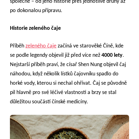
společně – od jeho historie přes jednotlivé druhy až
po dokonalou přípravu.
Historie zeleného čaje
Příběh
zeleného čaje
začíná ve starověké Číně, kde
se podle legendy objevil již před více než
4000 lety
.
Nejstarší příběh praví, že císař Shen Nung objevil čaj
náhodou, když několik lístků čajovníku spadlo do
horké vody, kterou si nechal ohřívat. Čaj se původně
pil hlavně pro své léčivé vlastnosti a brzy se stal
důležitou součástí čínské medicíny.