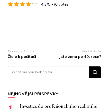
4.3/5 - (6 votes)
Post
Previous Article
Next Article
Židle k počítači
Jste žena po 40. roce?
Navigation
Looking for Something?
NEJNOVĚJŠÍ PŘÍSPĚVKY
Investice do profesionálního realitního