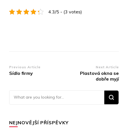
4.3/5 - (3 votes)
Post
Previous Article
Next Article
Sídlo firmy
Plastová okna se
Navigation
dobře myjí
Looking for Something?
NEJNOVĚJŠÍ PŘÍSPĚVKY