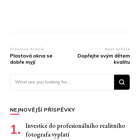
Post
Previous Article
Next Article
Plastová okna se
Dopřejte svým dětem
Navigation
dobře myjí
kvalitu
Looking for Something?
NEJNOVĚJŠÍ PŘÍSPĚVKY
Investice do profesionálního realitního
fotografa vyplatí