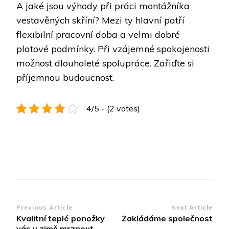
A jaké jsou výhody při práci montážníka
vestavěných skříní? Mezi ty hlavní patří
flexibilní pracovní doba a velmi dobré
platové podmínky. Při vzájemné spokojenosti
možnost dlouholeté spolupráce. Zařiďte si
příjemnou budoucnost.
4/5 - (2 votes)
Post
Previous Article
Next Article
Kvalitní teplé ponožky
Zakládáme společnost
Navigation
vás v zimě mrznout