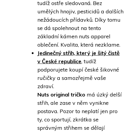
tudíž ostře sledovaná. Bez
umělých hnojiv, pesticidů a dalších
nežádoucích přídavků. Díky tomu
se dá spolehnout na tento
základní kámen nuts apparel
oblečení. Kvalita, která nezklame.
Jedinečný střih, který je šitý čistě
v České republice
, tudíž
podporujete koupí české šikovné
ručičky a samozřejmě vaše
zdraví.
Nuts original tričko
má úzký delší
střih, ale zase v něm vynikne
postava. Pozor to neplatí jen pro
ty, co sportují, zkrátka se
správným střihem se dělají