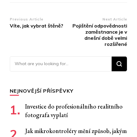
Post
Previous Article
Next Article
Víte, jak vybrat štěně?
Pojištění odpovědnosti
Navigation
zaměstnance je v
dnešní době velmi
rozšířené
Looking for Something?
NEJNOVĚJŠÍ PŘÍSPĚVKY
Investice do profesionálního realitního
fotografa vyplatí
Jak mikrokontroléry mění způsob, jakým