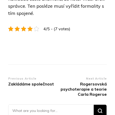
správce. Ten posléze musí vyřídit formality s
tím spojené.
4/5 - (7 votes)
Post
Previous Article
Next Article
Zakládáme společnost
Rogersovská
Navigation
psychoterapie a teorie
Carla Rogerse
Looking for Something?