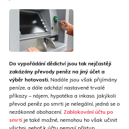
Do vypořádání dědictví jsou tak nejčastěji
zakázány převody peněz na jiný účet a
výběr hotovosti.
Nadále jsou však přijímány
peníze, a dále odchází nastavené trvalé
příkazy – nájem, hypotéka a inkaso. Jakýkoli
převod peněz po smrti je nelegální, jedná se o
nezákonné obohacení.
Zablokování účtu po
smrti
je také možné, nemohou ho však učinit
všichni, neboť k účtu nemají přístup.