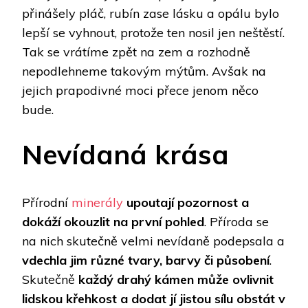
přinášely pláč, rubín zase lásku a opálu bylo
lepší se vyhnout, protože ten nosil jen neštěstí.
Tak se vrátíme zpět na zem a rozhodně
nepodlehneme takovým mýtům. Avšak na
jejich prapodivné moci přece jenom něco
bude.
Nevídaná krása
Přírodní
minerály
upoutají pozornost a
dokáží okouzlit na první pohled
. Příroda se
na nich skutečně velmi nevídaně podepsala a
vdechla jim různé tvary, barvy či působení
.
Skutečně
každý drahý kámen může ovlivnit
lidskou křehkost a dodat jí jistou sílu obstát v