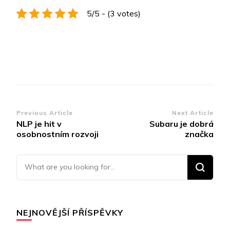
5/5 - (3 votes)
Post
Previous Article
Next Article
NLP je hit v
Subaru je dobrá
Navigation
osobnostním rozvoji
značka
Looking for Something?
NEJNOVĚJŠÍ PŘÍSPĚVKY