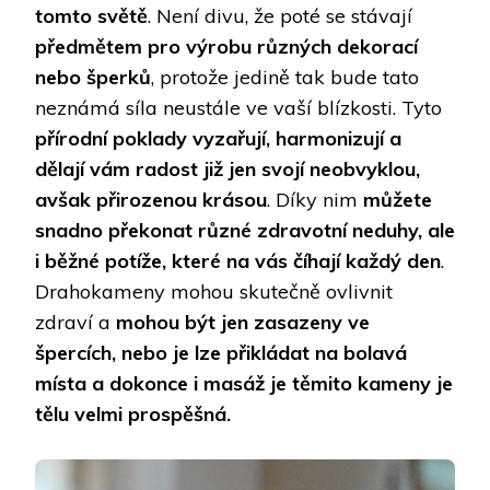
tomto světě
. Není divu, že poté se stávají
předmětem pro výrobu různých dekorací
nebo šperků
, protože jedině tak bude tato
neznámá síla neustále ve vaší blízkosti. Tyto
přírodní poklady vyzařují, harmonizují a
dělají vám radost již jen svojí neobvyklou,
avšak přirozenou krásou
. Díky nim
můžete
snadno překonat různé zdravotní neduhy, ale
i běžné potíže, které na vás číhají každý den
.
Drahokameny mohou skutečně ovlivnit
zdraví a
mohou být jen zasazeny ve
špercích, nebo je lze přikládat na bolavá
místa a dokonce i masáž je těmito kameny je
tělu velmi prospěšná.